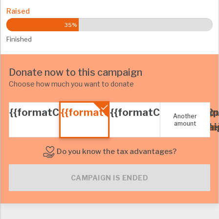
Raised
35%
Finished
Donate now to this campaign
Choose how much you want to donate
{{formatCurrency(p2pCampaign.cfg.boton
{{formatCurrency(p2pCampaign.
{{formatCurrency(p2
Another
amount
p2pCampaign.cfg.currencyCode)
p2pCampaign.cfg.cur
p2pCampaig
Do you know the tax advantages?
CAMPAIGN IS ENDED